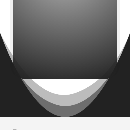
CONSEJOS ÚTILES SATMYR S.L